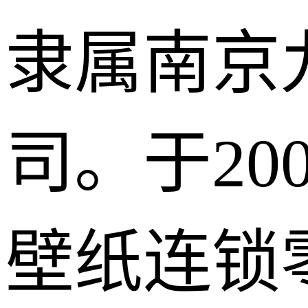
隶属南京
司。于20
壁纸连锁零