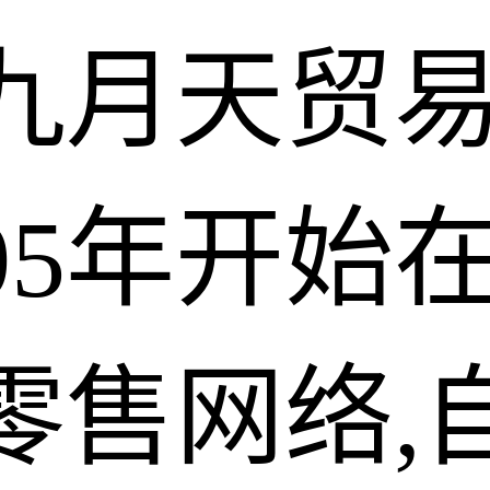
九月天贸
05年开始
售网络,自2