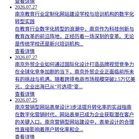
查看详情
2026.07.27
南京教育行业定制化网站建设学校与培训机构的数字化
转型实践
在教育行业数字化转型的浪潮中，南京作为科技创新与
教育改革的前沿阵地，正经历着一场深刻的变革。无论
是传统学校还是新兴培训机构...
查看详情
2026.07.27
南京外贸企业如何通过国际化设计打造品牌视觉竞争力
在全球化竞争加剧的当下，南京外贸企业正面临前所未
有的挑战与机遇。随着跨境电商市场规模突破2.5万亿美
元，企业出海已从"可选项"变...
查看详情
2026.07.25
南京营销型网站表单设计3步法提升转化率的实战指南
在数字化营销时代，网站表单已成为企业获取潜在客户
的关键入口。南京营销型网站建设中，表单设计的合理
性直接影响着用户转化率和企...
查看详情