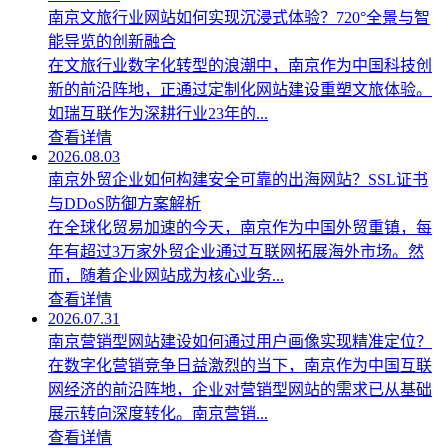
南京文旅行业网站如何实现沉浸式体验？720°全景与智
能导览的创新融合
在文旅行业数字化转型的浪潮中，南京作为中国科技创
新的前沿阵地，正通过定制化网站建设重塑文旅体验。
如瑞互联作为深耕行业23年的...
查看详情
2026.08.03
南京外贸企业如何构建安全可靠的出海网站？SSL证书
与DDoS防御方案解析
在全球化贸易加速的今天，南京作为中国外贸重镇，每
年有超过3万家外贸企业通过互联网拓展海外市场。然
而，随着企业网站成为核心业务...
查看详情
2026.07.31
南京营销型网站建设如何通过用户画像实现精准定位？
在数字化营销竞争日益激烈的当下，南京作为中国互联
网经济的前沿阵地，企业对营销型网站的需求已从基础
展示转向深度转化。南京营销...
查看详情