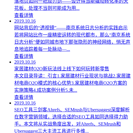
落地页如同一把双刃剑——设计得当能撬动转化率的天
花板，处理不当则可能成为用...
查看详情
2019.10.16
网站背后的“透视镜”——南京系统日志分析的实践启示
若将网站比作一座精密运转的现代都市，那么“南京系统
日志分析”便如同城市地下那张隐形的神经网络，悄无声
息地追踪着每一处脉动—...
查看详情
2019.10.16
家居建材O2O新玩法线上线下如何玩转新零售
本文目录导读：引言1.家居建材行业现状与挑战2.家居建
材电商O2O模式的核心优势3.家居建材电商O2O方案的
实施策略4.成功案例分析5.未...
查看详情
2019.10.16
SEO工具三剑客Ahrefs、SEMrush与Ubersuggest深度解析
在数字营销领域，选择合适的SEO工具如同选择得力助
手。本文将从实战角度出发，对Ahrefs、SEMrush和
Ubersuggest三大主流工具进行多维...