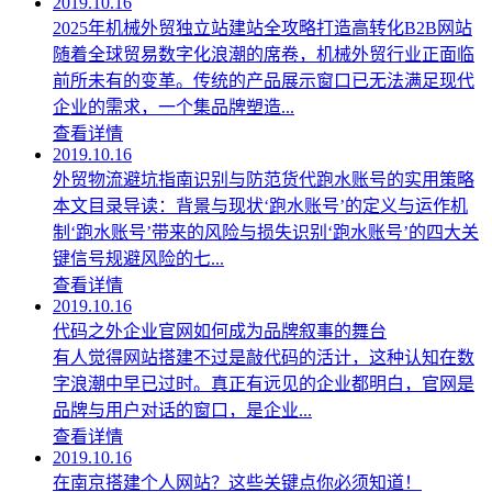
2019.10.16
2025年机械外贸独立站建站全攻略打造高转化B2B网站
随着全球贸易数字化浪潮的席卷，机械外贸行业正面临
前所未有的变革。传统的产品展示窗口已无法满足现代
企业的需求，一个集品牌塑造...
查看详情
2019.10.16
外贸物流避坑指南识别与防范货代跑水账号的实用策略
本文目录导读：背景与现状‘跑水账号’的定义与运作机
制‘跑水账号’带来的风险与损失识别‘跑水账号’的四大关
键信号规避风险的七...
查看详情
2019.10.16
代码之外企业官网如何成为品牌叙事的舞台
有人觉得网站搭建不过是敲代码的活计，这种认知在数
字浪潮中早已过时。真正有远见的企业都明白，官网是
品牌与用户对话的窗口，是企业...
查看详情
2019.10.16
在南京搭建个人网站？这些关键点你必须知道！